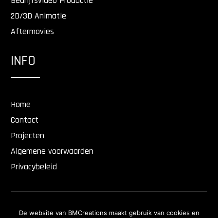
Bedrijfsvideo Productie
2D/3D Animatie
Aftermovies
INFO
Home
Contact
Projecten
Algemene voorwaarden
Privacybeleid
Copyright © 2026
Ontwerp & Realisatie
BTP
De website van BMCreations maakt gebruik van cookies en