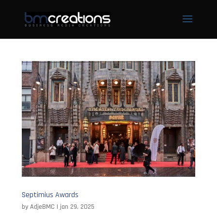
Septimius Awards
by
AdjeBMC
|
jan 29, 2025