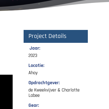
Project Details
Jaar:
2023
Locatie:
Ahoy
Opdrachtgever:
de Kweekvijver & Charlotte
Labee
Gear: