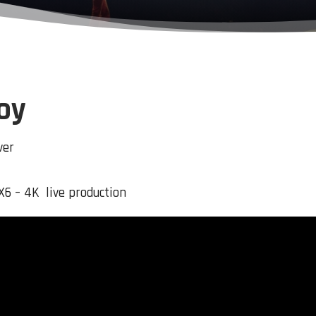
oy
ver
6 – 4K live production