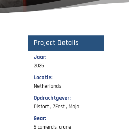
Project Details
Jaar:
2025
Locatie:
Netherlands
Opdrachtgever:
Distort , 7Fest , Mojo
Gear:
6 camera’s, crane