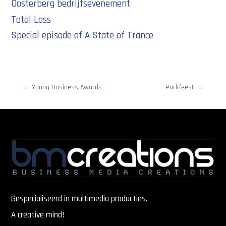
Oosterberg bedrijfsevenement
Total Loss
Special episode of A State of Trance
←
Young Business Awards
Parkfeest
→
Gespecialiseerd in multimedia producties.
A creative mind!