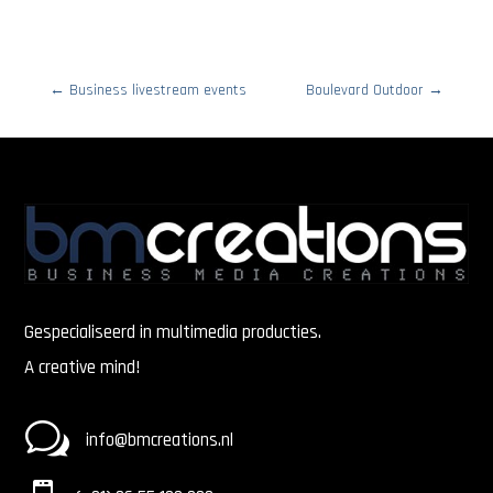
←
Business livestream events
Boulevard Outdoor
→
Gespecialiseerd in multimedia producties.
A creative mind!
w
info@bmcreations.nl