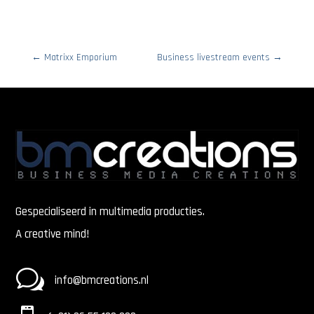
←
Matrixx Emporium
Business livestream events
→
Gespecialiseerd in multimedia producties.
A creative mind!
w
info@bmcreations.nl