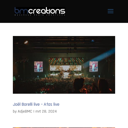
Joël Borelli live – Afas live
by
AdjeBMC
|
mrt 28, 2024