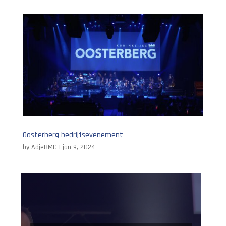
Oosterberg bedrijfsevenement
by
AdjeBMC
|
jan 9, 2024