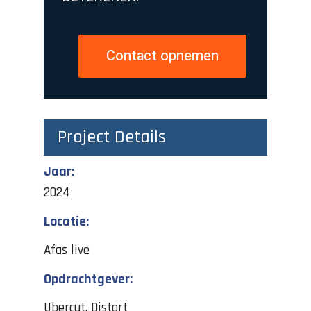
Contact opnemen
Project Details
Jaar:
2024
Locatie:
Afas live
Opdrachtgever:
Ubercut, Distort