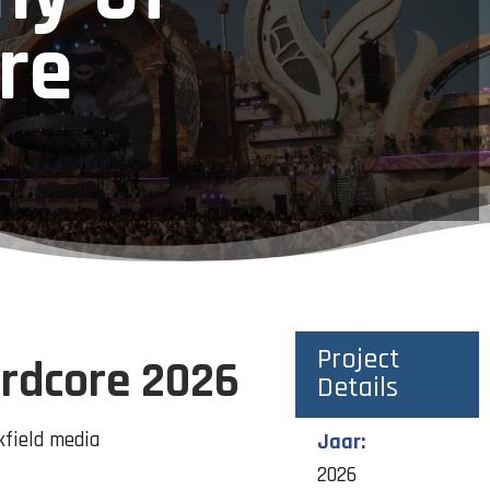
re
Project
rdcore 2026
Details
kfield media
Jaar:
2026