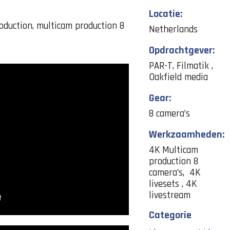
Locatie:
oduction, multicam production 8
Netherlands
Opdrachtgever:
PAR-T, Filmatik ,
Oakfield media
Gear:
8 camera’s
Werkzaamheden:
4K Multicam
production 8
camera’s, 4K
livesets , 4K
livestream
Categorie