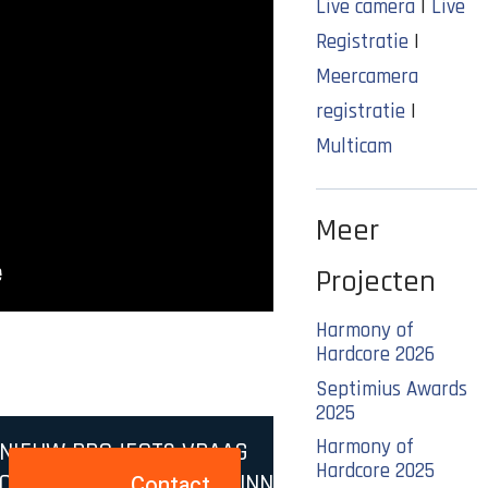
Live camera
|
Live
Registratie
|
Meercamera
registratie
|
Multicam
Meer
Projecten
Harmony of
Hardcore 2026
Septimius Awards
2025
Harmony of
 NIEUW PROJECT? VRAAG
Hardcore 2025
OR U EN UW BEDRIJF KUNNEN
Contact